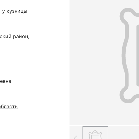
 у кузницы
ский район,
еевна
область