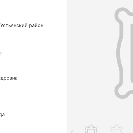
 Устьянский район
е
ндровна
да