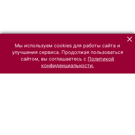
Мы используем cookies для работы сайта и
улучшения сервиса. Продолжая пользоваться
сайтом, вы соглашаетесь с
Политикой
конфиденциальности.
© 2026 Российский Этнографический музей
Все права защищены.
Условия использования материалов сайта
Отправить сообщение
Сообщение об ошибке
Перейти на сайт музея