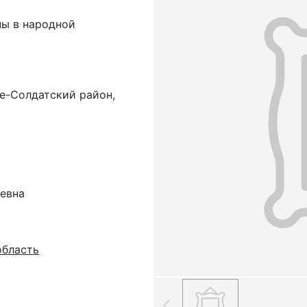
ы в народной
е-Солдатский район,
еевна
область