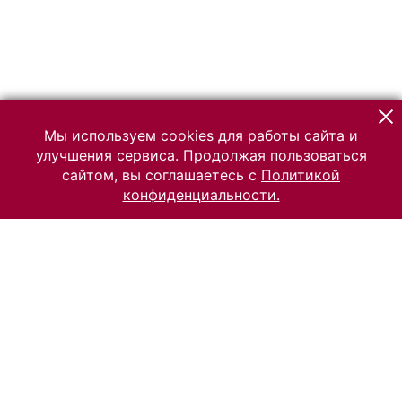
Мы используем cookies для работы сайта и
улучшения сервиса. Продолжая пользоваться
сайтом, вы соглашаетесь с
Политикой
конфиденциальности.
© 2026 Российский Этнографический музей
Все права защищены.
Условия использования материалов сайта
Отправить сообщение
Сообщение об ошибке
Перейти на сайт музея