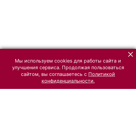
Мы используем cookies для работы сайта и
улучшения сервиса. Продолжая пользоваться
сайтом, вы соглашаетесь с
Политикой
конфиденциальности.
© 2026 Российский Этнографический музей
Все права защищены.
Условия использования материалов сайта
Отправить сообщение
Сообщение об ошибке
Перейти на сайт музея