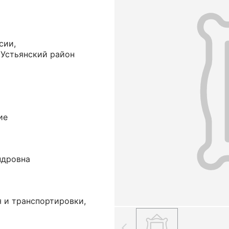
сии,
 Устьянский район
ие
ндровна
 и транспортировки,