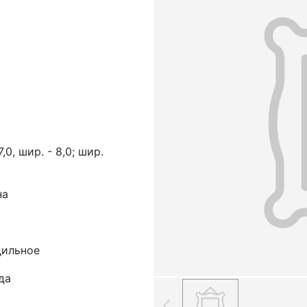
7,0, шир. - 8,0; шир.
на
дильное
да