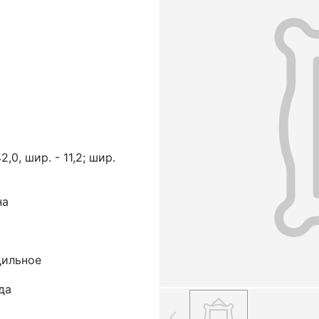
2,0, шир. - 11,2; шир.
на
дильное
да