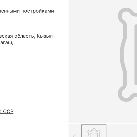
твенными постройками
вская область, Кызыл-
лагаш,
ю ССР