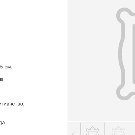
,5 см.
на
стианство,
да