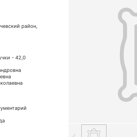
чевский район,
учки - 42,0
андровна
ьевна
иколаевна
рументарий
да