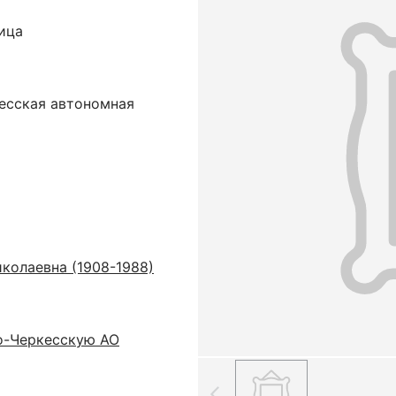
ица
кесская автономная
колаевна (1908-1988)
о-Черкесскую АО