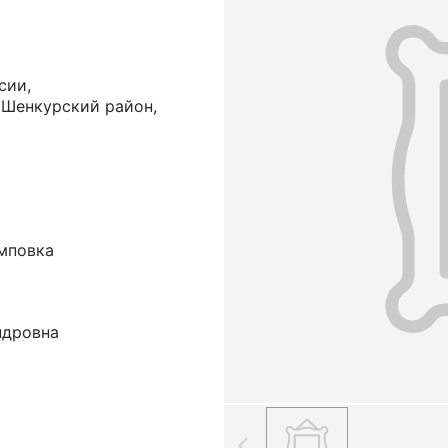
сии,
 Шенкурский район,
мповка
ндровна