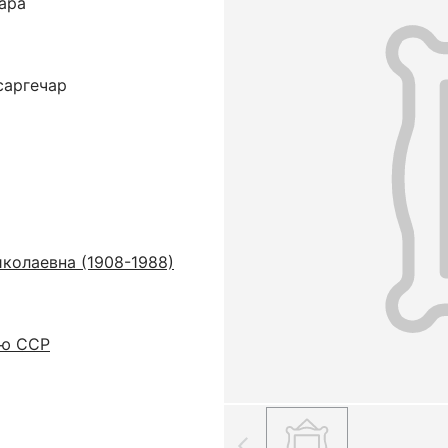
ара
саргечар
колаевна (1908-1988)
ую ССР