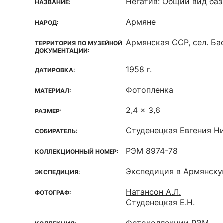
Негатив: Общий вид баз
НАЗВАНИЕ:
Армяне
НАРОД:
Армянская ССР, сел. Ба
ТЕРРИТОРИЯ ПО МУЗЕЙНОЙ
ДОКУМЕНТАЦИИ:
1958 г.
ДАТИРОВКА:
Фотопленка
МАТЕРИАЛ:
2,4 x 3,6
РАЗМЕР:
Студенецкая Евгения Ни
СОБИРАТЕЛЬ:
РЭМ 8974-78
КОЛЛЕКЦИОННЫЙ НОМЕР:
Экспедиция в Армянск
ЭКСПЕДИЦИЯ:
Натансон А.Л.
ФОТОГРАФ:
Студенецкая Е.Н.
Фотоколлекции РЭМ