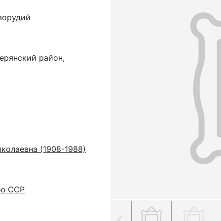
зорудий
ерянский район,
колаевна (1908-1988)
ую ССР