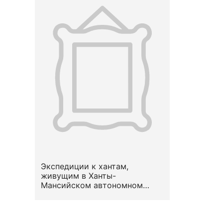
Экспедиции к хантам,
живущим в Ханты-
Мансийском автономном
округе (ХМАО — Югра):
рассказывает Карина
Соловьева. 2024. Соловьева