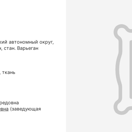
кий автономный округ,
 стан. Варьеган
, ткань
редовна
евна
(заведующая