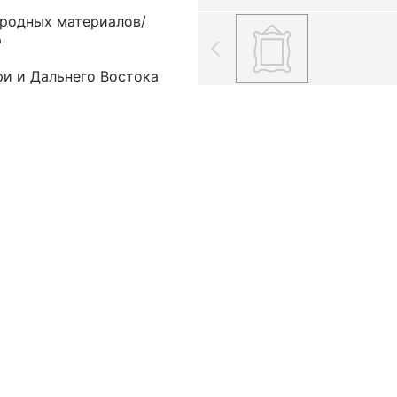
иродных материалов/
р
ри и Дальнего Востока