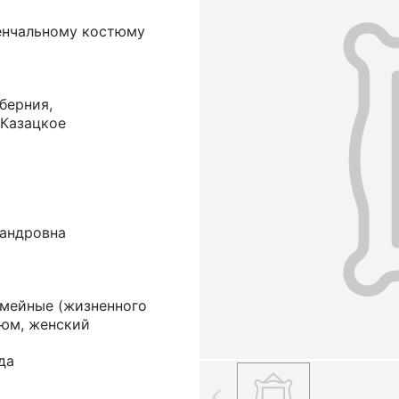
енчальному костюму
берния,
 Казацкое
сандровна
емейные (жизненного
тюм, женский
да