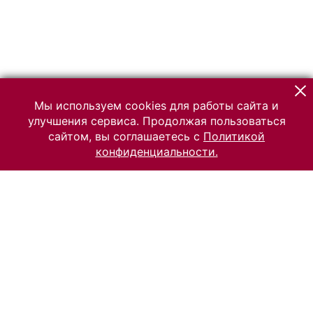
Мы используем cookies для работы сайта и
улучшения сервиса. Продолжая пользоваться
сайтом, вы соглашаетесь с
Политикой
конфиденциальности.
© 2026 Российский Этнографический музей
Все права защищены.
Условия использования материалов сайта
Отправить сообщение
Сообщение об ошибке
Перейти на сайт музея