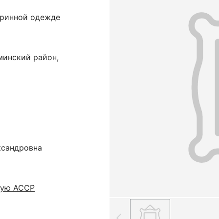
аринной одежде
инский район,
ксандровна
кую АССР