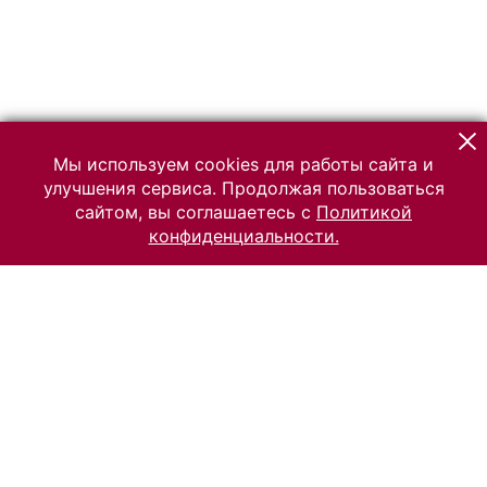
Мы используем cookies для работы сайта и
улучшения сервиса. Продолжая пользоваться
сайтом, вы соглашаетесь с
Политикой
конфиденциальности.
© 2026 Российский Этнографический музей
Все права защищены.
Условия использования материалов сайта
Отправить сообщение
Сообщение об ошибке
Перейти на сайт музея