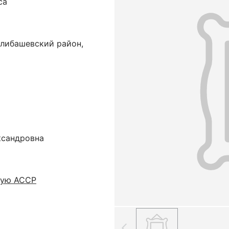
са
либашевский район,
ксандровна
кую АССР