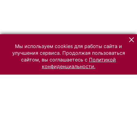
Мы используем cookies для работы сайта и
улучшения сервиса. Продолжая пользоваться
сайтом, вы соглашаетесь с
Политикой
конфиденциальности.
© 2026 Российский Этнографический музей
Все права защищены.
Условия использования материалов сайта
Отправить сообщение
Сообщение об ошибке
Перейти на сайт музея