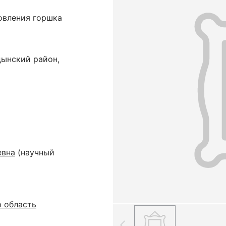
овления горшка
дынский район,
евна
(научный
 область