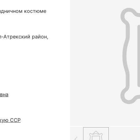
аздничном костюме
л-Атрекский район,
вна
скую ССР