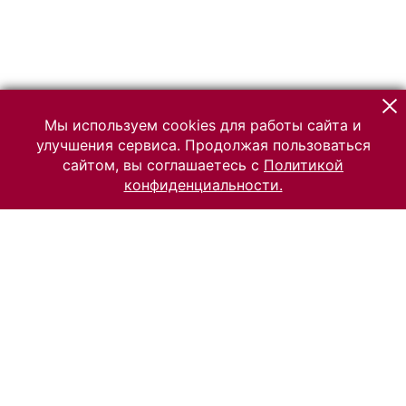
Мы используем cookies для работы сайта и
улучшения сервиса. Продолжая пользоваться
сайтом, вы соглашаетесь с
Политикой
конфиденциальности.
© 2026 Российский Этнографический музей
Все права защищены.
Условия использования материалов сайта
Отправить сообщение
Сообщение об ошибке
Перейти на сайт музея