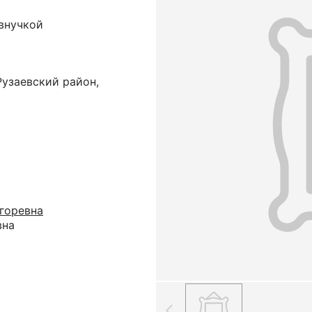
 внучкой
Рузаевский район,
горевна
вна