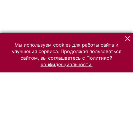
Мы используем cookies для работы сайта и
улучшения сервиса. Продолжая пользоваться
сайтом, вы соглашаетесь с
Политикой
конфиденциальности.
© 2026 Российский Этнографический музей
Все права защищены.
Условия использования материалов сайта
Отправить сообщение
Сообщение об ошибке
Перейти на сайт музея