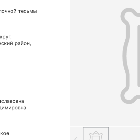
елочной тесьмы
круг,
нский район,
иславовна
адимировна
цкое