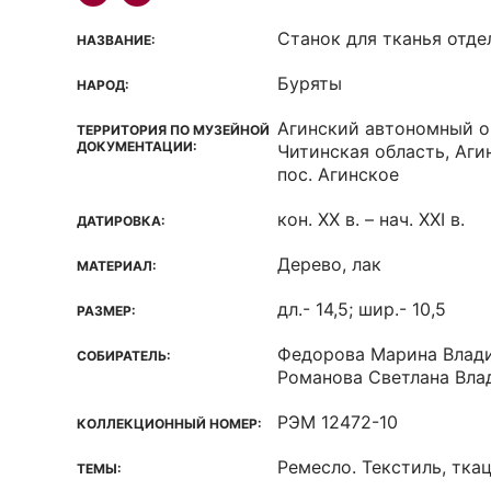
Станок для тканья отд
НАЗВАНИЕ:
Буряты
НАРОД:
Агинский автономный о
ТЕРРИТОРИЯ ПО МУЗЕЙНОЙ
ДОКУМЕНТАЦИИ:
Читинская область, Аги
пос. Агинское
кон. XX в. – нач. XXI в.
ДАТИРОВКА:
Дерево, лак
МАТЕРИАЛ:
дл.- 14,5; шир.- 10,5
РАЗМЕР:
Федорова Марина Влад
СОБИРАТЕЛЬ:
Романова Светлана Вл
РЭМ 12472-10
КОЛЛЕКЦИОННЫЙ НОМЕР:
Ремесло. Текстиль, тка
ТЕМЫ: