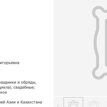
ригорьевна
раздники и обряды,
икла), свадебные;
цкое
ей Азии и Казахстана