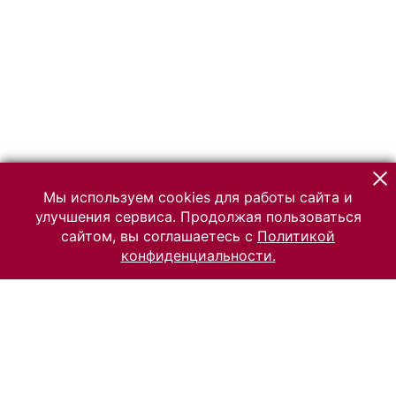
Мы используем cookies для работы сайта и
улучшения сервиса. Продолжая пользоваться
сайтом, вы соглашаетесь с
Политикой
конфиденциальности.
© 2026 Российский Этнографический музей
Все права защищены.
Условия использования материалов сайта
Отправить сообщение
Сообщение об ошибке
Перейти на сайт музея