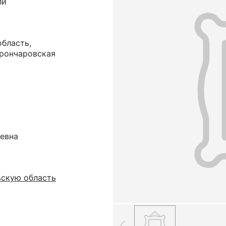
ли
область,
орончаровская
ьевна
ьскую область