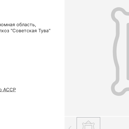
номная область,
хоз "Советская Тува"
ю АССР