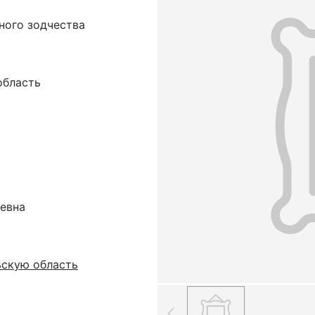
ного зодчества
область
ьевна
ьскую область