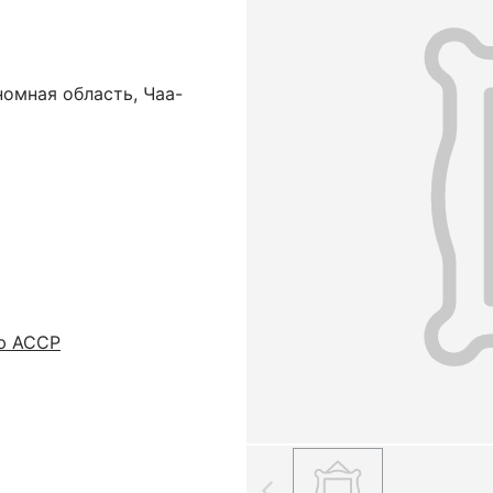
омная область, Чаа-
ю АССР