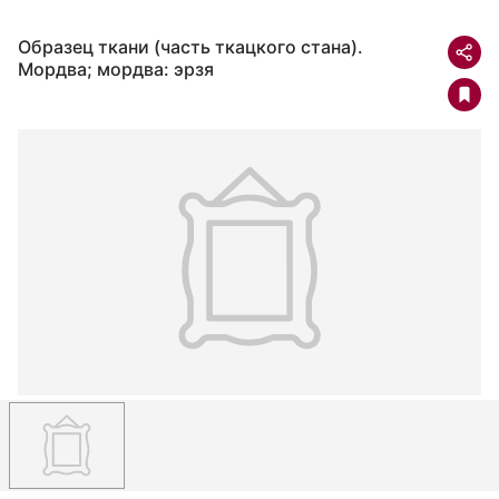
Образец ткани (часть ткацкого стана).
Мордва; мордва: эрзя