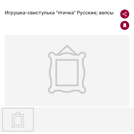
Игрушка-свистулька "птичка" Русские; вепсы