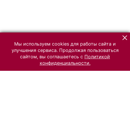
Мы используем cookies для работы сайта и
улучшения сервиса. Продолжая пользоваться
сайтом, вы соглашаетесь с
Политикой
конфиденциальности.
© 2026 Российский Этнографический музей
Все права защищены.
Условия использования материалов сайта
Отправить сообщение
Сообщение об ошибке
Перейти на сайт музея