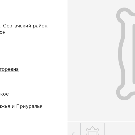
, Сергачский район,
он
горевна
цкое
лжья и Приуралья