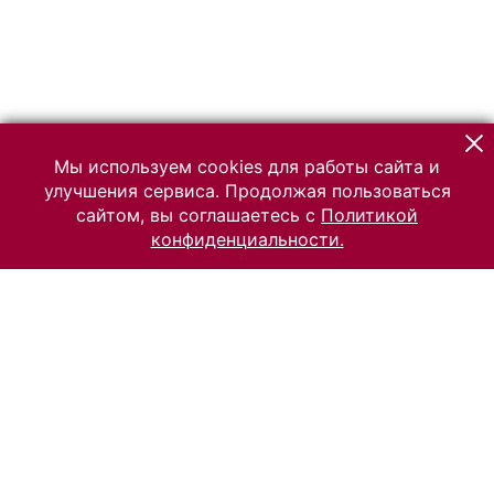
Мы используем cookies для работы сайта и
улучшения сервиса. Продолжая пользоваться
сайтом, вы соглашаетесь с
Политикой
конфиденциальности.
© 2026 Российский Этнографический музей
Все права защищены.
Условия использования материалов сайта
Отправить сообщение
Сообщение об ошибке
Перейти на сайт музея