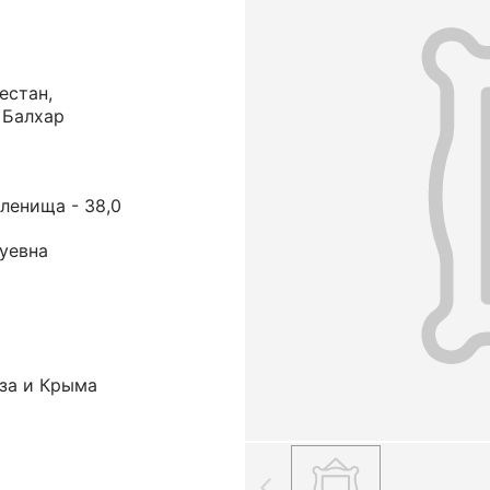
естан,
 Балхар
голенища - 38,0
уевна
аза и Крыма