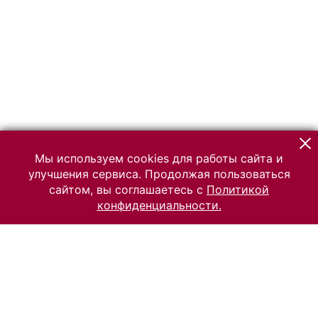
Мы используем cookies для работы сайта и
улучшения сервиса. Продолжая пользоваться
сайтом, вы соглашаетесь с
Политикой
конфиденциальности.
© 2026 Российский Этнографический музей
Все права защищены.
Условия использования материалов сайта
Отправить сообщение
Сообщение об ошибке
Перейти на сайт музея