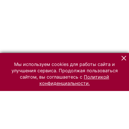
Мы используем cookies для работы сайта и
улучшения сервиса. Продолжая пользоваться
сайтом, вы соглашаетесь с
Политикой
конфиденциальности.
© 2026 Российский Этнографический музей
Все права защищены.
Условия использования материалов сайта
Отправить сообщение
Сообщение об ошибке
Перейти на сайт музея