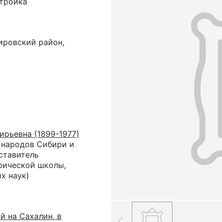
стройка
ировский район,
ирьевна (1899-1977)
 народов Сибири и
ставитель
фической школы,
х наук)
й на Сахалин, в