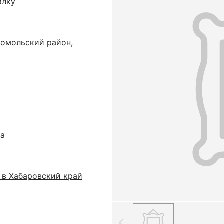
алку
сомольский район,
на
 в Хабаровский край