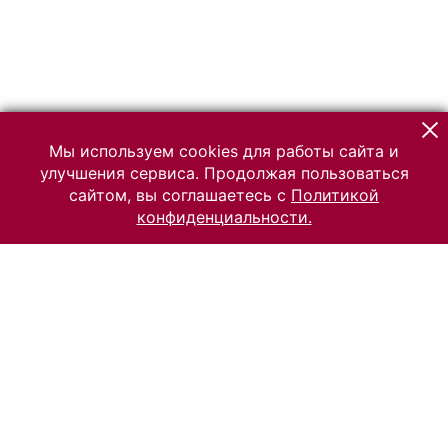
Мы используем cookies для работы сайта и
улучшения сервиса. Продолжая пользоваться
сайтом, вы соглашаетесь с
Политикой
конфиденциальности.
© 2026 Российский Этнографический музей
Все права защищены.
Условия использования материалов сайта
Отправить сообщение
Сообщение об ошибке
Перейти на сайт музея