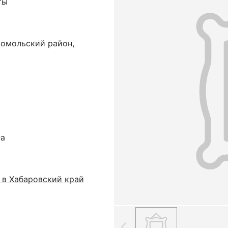
ты
сомольский район,
на
 в Хабаровский край