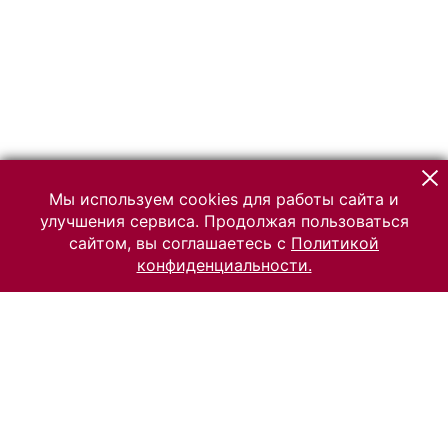
Мы используем cookies для работы сайта и
улучшения сервиса. Продолжая пользоваться
сайтом, вы соглашаетесь с
Политикой
конфиденциальности.
© 2026 Российский Этнографический музей
Все права защищены.
Условия использования материалов сайта
Отправить сообщение
Сообщение об ошибке
Перейти на сайт музея