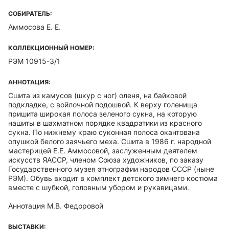
СОБИРАТЕЛЬ:
Аммосова Е. Е.
КОЛЛЕКЦИОННЫЙ НОМЕР:
РЭМ 10915-3/1
АННОТАЦИЯ:
Сшита из камусов (шкур с ног) оленя, на байковой
подкладке, с войлочной подошвой. К верху голенища
пришита широкая полоса зеленого сукна, на которую
нашиты в шахматном порядке квадратики из красного
сукна. По нижнему краю суконная полоса окантована
опушкой белого заячьего меха. Сшита в 1986 г. народной
мастерицей Е.Е. Аммосовой, заслуженным деятелем
искусств ЯАССР, членом Союза художников, по заказу
Государственного музея этнографии народов СССР (ныне
РЭМ). Обувь входит в комплект детского зимнего костюма
вместе с шубкой, головным убором и рукавицами.
Аннотация М.В. Федоровой
ВЫСТАВКИ: