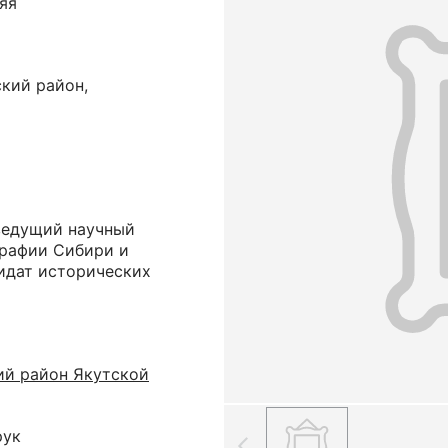
яя
кий район,
ведущий научный
графии Сибири и
дидат исторических
ий район Якутской
рук